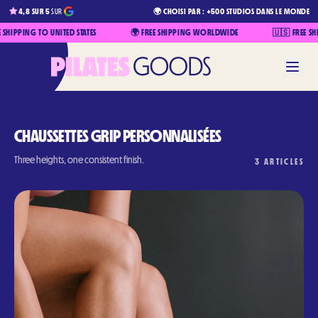
4,8 SUR 5
SUR
🌍 CHOISI PAR : +500 STUDIOS DANS LE MONDE
PPING TO UNITED STATES
🌍 FREE SHIPPING WORLDWIDE
🇺🇸 FREE SHIPPI
CHAUSSETTES GRIP PERSONNALISÉES
Three heights, one consistent finish.
3
ARTICLES