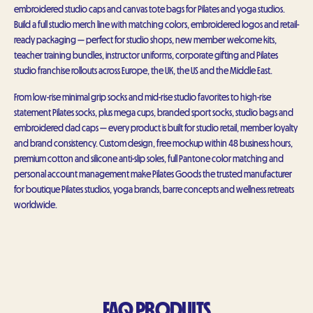
embroidered studio caps and canvas tote bags for Pilates and yoga studios.
Build a full studio merch line with matching colors, embroidered logos and retail-
ready packaging — perfect for studio shops, new member welcome kits,
teacher training bundles, instructor uniforms, corporate gifting and Pilates
studio franchise rollouts across Europe, the UK, the US and the Middle East.
From low-rise minimal grip socks and mid-rise studio favorites to high-rise
statement Pilates socks, plus mega cups, branded sport socks, studio bags and
embroidered dad caps — every product is built for studio retail, member loyalty
and brand consistency. Custom design, free mockup within 48 business hours,
premium cotton and silicone anti-slip soles, full Pantone color matching and
personal account management make Pilates Goods the trusted manufacturer
for boutique Pilates studios, yoga brands, barre concepts and wellness retreats
worldwide.
FAQ PRODUITS