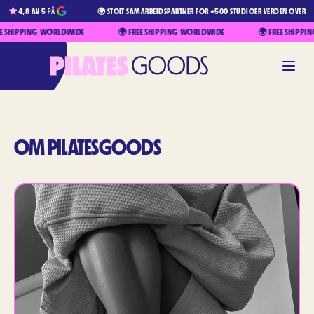
4,8 AV 5
PÅ
🌍 STOLT SAMARBEIDSPARTNER FOR +500 STUDIOER VERDEN OVER
E SHIPPING WORLDWIDE
🌍 FREE SHIPPING WORLDWIDE
🌍 FREE SHIPPI
OM PILATESGOODS