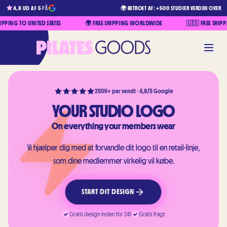
4,8 UD AF 5
PÅ
🌍 BETROET AF: +500 STUDIER VERDEN OVER
G TO UNITED STATES
🌍 FREE SHIPPING WORLDWIDE
🇺🇸 FREE SHIPPING TO
250K+ par sendt · 4,8/5 Google
YOUR STUDIO LOGO
On everything your members wear
Vi hjælper dig med at forvandle dit logo til en retail-linje,
som dine medlemmer virkelig vil købe.
START DIT DESIGN
Gratis design inden for 24t
Gratis fragt