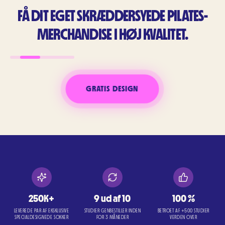
FÅ DIT EGET SKRÆDDERSYEDE PILATES-
MERCHANDISE I HØJ KVALITET.
GRATIS DESIGN
250K+
9 ud af 10
100 %
LEVEREDE PAR AF EKSKLUSIVE
STUDIER GENBESTILLER INDEN
BETROET AF +500 STUDIER
SPECIALDESIGNEDE SOKKER
FOR 3 MÅNEDER
VERDEN OVER