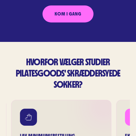
KOM I GANG
HVORFOR VÆLGER STUDIER
PILATESGOODS' SKRÆDDERSYEDE
SOKKER?
MSBESTILLING
EKSTRA FORTJENESTE