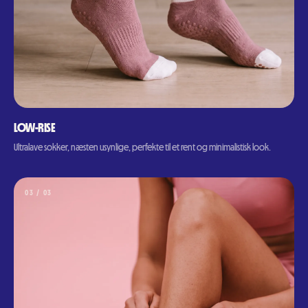
LOW-RISE
Ultralave sokker, næsten usynlige, perfekte til et rent og minimalistisk look.
0
3
/ 0
3