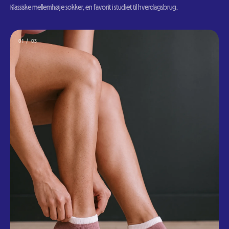
Klassiske mellemhøje sokker, en favorit i studiet til hverdagsbrug.
0
1
/ 0
3