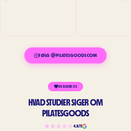
FØLG @PILATESGOODSCOM
DE ELSKER OS
HVAD STUDIER SIGER OM
PILATESGOODS
4.8/5