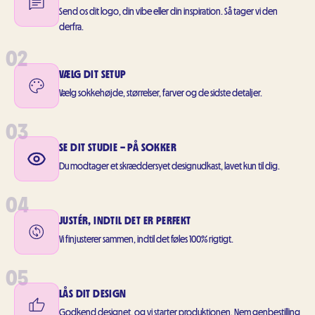
Send os dit logo, din vibe eller din inspiration. Så tager vi den
derfra.
02
VÆLG DIT SETUP
Vælg sokkehøjde, størrelser, farver og de sidste detaljer.
03
SE DIT STUDIE – PÅ SOKKER
Du modtager et skræddersyet designudkast, lavet kun til dig.
04
JUSTÉR, INDTIL DET ER PERFEKT
Vi finjusterer sammen, indtil det føles 100% rigtigt.
05
LÅS DIT DESIGN
Godkend designet, og vi starter produktionen. Nem genbestilling