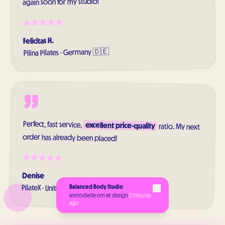
again soon for my studio!
Felicitas H.
Germany 🇩🇪
·
Pilina Pilates
Perfect, fast service,
excellent price-quality
ratio. My next
order has already been placed!
Denise
PilateX
·
Balanced Body Studio
United States 🇺🇸
anmodede om et design
2 minutes
ago