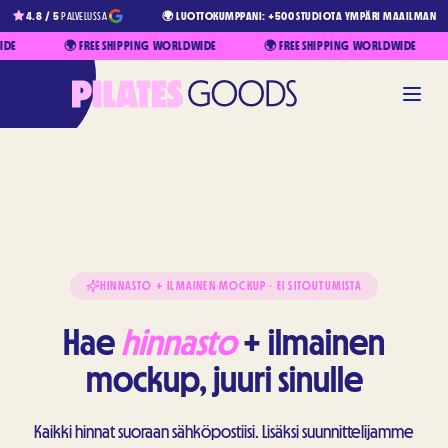
4.8 / 5
PALVELUSSA
🌍 LUOTTOKUMPPANI: +500 STUDIOTA YMPÄRI MAAILMAN
IDE
🌍 FREE SHIPPING WORLDWIDE
🌍 FREE SHIPPING WORLDWIDE
HINNASTO + ILMAINEN MOCKUP · EI SITOUTUMISTA
Hae
hinnasto
+ ilmainen
mockup, juuri sinulle
Kaikki hinnat suoraan sähköpostiisi. Lisäksi suunnittelijamme