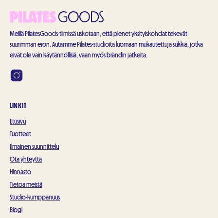
Meillä PilatesGoods-tiimissä uskotaan, että pienet yksityiskohdat tekevät
suurimman eron. Autamme Pilates-studioita luomaan mukautettuja sukkia, jotka
eivät ole vain käytännöllisiä, vaan myös brändin jatkeita.
LINKIT
Etusivu
Tuotteet
Ilmainen suunnittelu
Ota yhteyttä
Hinnasto
Tietoa meistä
Studio-kumppanuus
Blogi