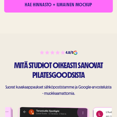
HAE HINNASTO + ILMAINEN MOCKUP
4.8/5
MITÄ STUDIOT OIKEASTI SANOVAT
PILATESGOODSISTA
Suorat kuvakaappaukset sähköpostistamme ja Google-arvosteluista
- muokkaamattomia.