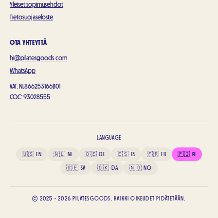
Yleiset sopimusehdot
Tietosuojaseloste
OTA YHTEYTTÄ
hi@pilatesgoods.com
WhatsApp
VAT: NL866253166B01
COC
: 93028555
LANGUAGE
🇺🇸
EN
🇳🇱
NL
🇩🇪
DE
🇪🇸
ES
🇫🇷
FR
🇫🇮
FI
🇸🇪
SV
🇩🇰
DA
🇳🇴
NO
© 2025 - 2026 PILATESGOODS. KAIKKI OIKEUDET PIDÄTETÄÄN.