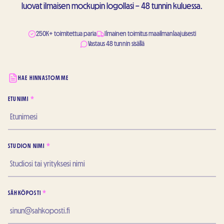
luovat ilmaisen mockupin logollasi – 48 tunnin kuluessa.
250K+ toimitettua paria
Ilmainen toimitus maailmanlaajuisesti
Vastaus 48 tunnin sisällä
HAE HINNASTOMME
ETUNIMI
*
STUDION NIMI
*
SÄHKÖPOSTI
*